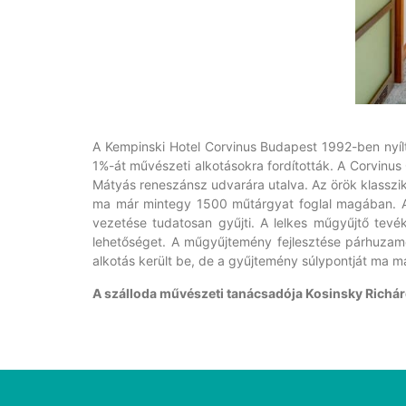
A Kempinski Hotel Corvinus Budapest 1992-ben nyíl
1%-át művészeti alkotásokra fordították. A Corvinu
Mátyás reneszánsz udvarára utalva. Az örök klasszi
ma már mintegy 1500 műtárgyat foglal magában. A s
vezetése tudatosan gyűjti. A lelkes műgyűjtő tevé
lehetőséget. A műgyűjtemény fejlesztése párhuzamos
alkotás került be, de a gyűjtemény súlypontját ma má
A szálloda művészeti tanácsadója Kosinsky Richár