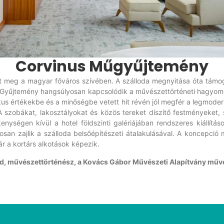
Corvinus Műgyűjtemény
t meg a magyar főváros szívében. A szálloda megnyitása óta támoga
s Gyűjtemény hangsúlyosan kapcsolódik a művészettörténeti hagyomá
kus értékekbe és a minőségbe vetett hit révén jól megfér a legmode
zobákat, lakosztályokat és közös tereket díszítő festményeket, 
kenységen kívül a hotel földszinti galériájában rendszeres kiállí
an zajlik a szálloda belsőépítészeti átalakulásával. A koncepció
r a kortárs alkotások képezik.
d, művészettörténész, a Kovács Gábor Művészeti Alapítvány művé