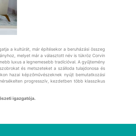
tja a kultúrát, már építésekor a beruházási összeg
nyhoz, melyet már a választott név is tükröz Corvin
rnebb luxus a legnemesebb tradícióval. A gyűjtemény
szobrokat és metszeteket a szálloda tulajdonosa és
tásokon hazai képzőművészeknek nyújt bemutatkozási
 mérsékelten progresszív, kezdetben több klasszikus
szeti igazgatója.