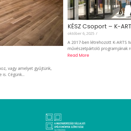
KÉSZ Csoport – K-AR
október 6, 2025
/
A 2017-ben létrehozott K-ARTS M
művészetpártoló programjának rész
Read More
oz, vagy amelyet gyűjtünk,
is. Cégünk...