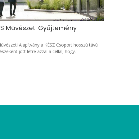
TS Művészeti Gyűjtemény
űvészeti Alapítvány a KÉSZ Csoport hosszú távú
eként jött létre azzal a céllal, hogy...