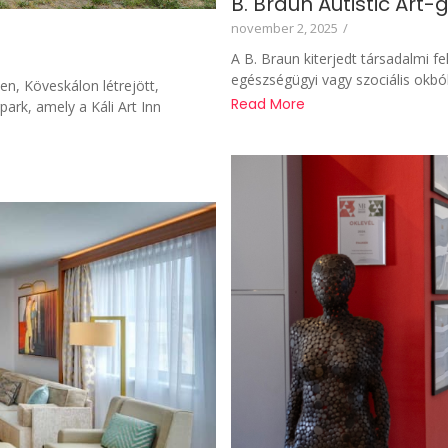
B. Braun Autistic Art
november 2, 2025
/
A B. Braun kiterjedt társadalmi f
egészségügyi vagy szociális okból
ken, Köveskálon létrejött,
Read More
rk, amely a Káli Art Inn