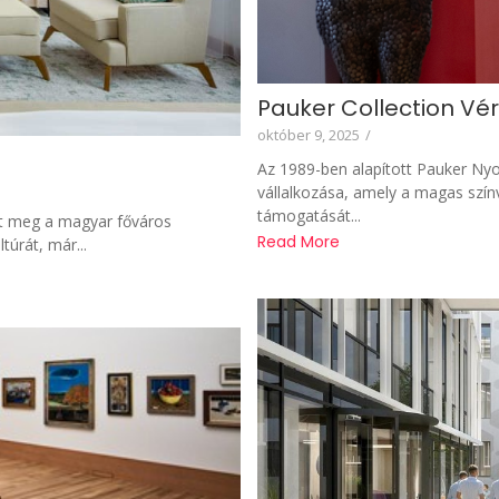
Pauker Collection Vé
október 9, 2025
/
Az 1989-ben alapított Pauker N
vállalkozása, amely a magas szí
támogatását...
lt meg a magyar főváros
Read More
túrát, már...