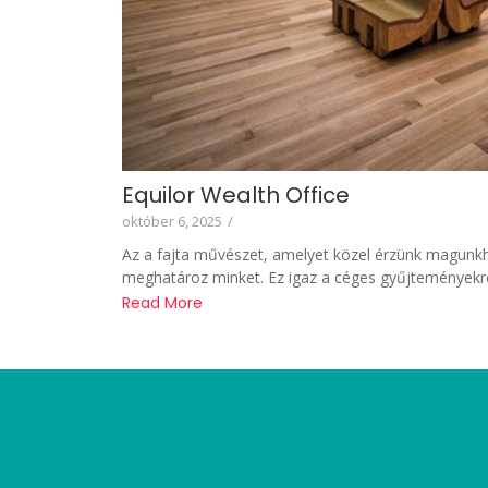
Equilor Wealth Office
október 6, 2025
/
Az a fajta művészet, amelyet közel érzünk magunkh
meghatároz minket. Ez igaz a céges gyűjteményekre 
Read More