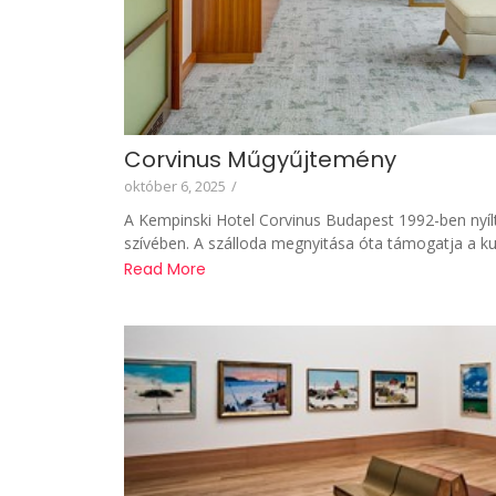
Corvinus Műgyűjtemény
október 6, 2025
/
A Kempinski Hotel Corvinus Budapest 1992-ben nyí
szívében. A szálloda megnyitása óta támogatja a kul
Read More