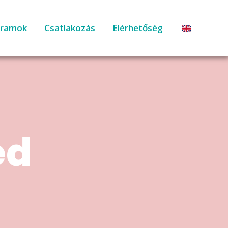
gramok
Csatlakozás
Elérhetőség
ed